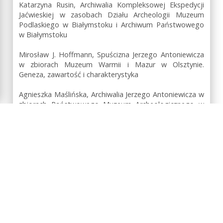
Katarzyna Rusin, Archiwalia Kompleksowej Ekspedycji
Jaćwieskiej w zasobach Działu Archeologii Muzeum
Podlaskiego w Białymstoku i Archiwum Państwowego
w Białymstoku
Mirosław J. Hoffmann, Spuścizna Jerzego Antoniewicza
w zbiorach Muzeum Warmii i Mazur w Olsztynie.
Geneza, zawartość i charakterystyka
Agnieszka Maślińska, Archiwalia Jerzego Antoniewicza w
zbiorach Państwowego Muzeum Archeologicznego w
Warszawie
Agnieszka Maślińska, Statut Kompleksowej Ekspedycji
Jaćwieskiej – niezrealizowany projekt
Agnieszka Maślińska, Szwedzka Ekspedycja Jaćwieska w
świetle dokumentów z Archiwum Białostockiego
Towarzystwa Naukowego
Krzysztof Snarski, Materiały rękopiśmienne Knuta Olofa
Falka z Muzeum Okręgowego w Suwałkach jako źródło