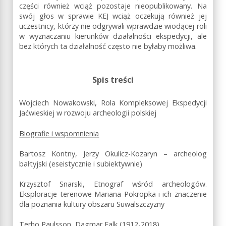
części również wciąż pozostaje nieopublikowany. Na
swój głos w sprawie KEJ wciąż oczekują również jej
uczestnicy, którzy nie odgrywali wprawdzie wiodącej roli
w wyznaczaniu kierunków działalności ekspedycji, ale
bez których ta działalność często nie byłaby możliwa.
Spis treści
Wojciech Nowakowski, Rola Kompleksowej Ekspedycji
Jaćwieskiej w rozwoju archeologii polskiej
Biografie i wspomnienia
Bartosz Kontny, Jerzy Okulicz-Kozaryn – archeolog
bałtyjski (eseistycznie i subiektywnie)
Krzysztof Snarski, Etnograf wśród archeologów.
Eksploracje terenowe Mariana Pokropka i ich znaczenie
dla poznania kultury obszaru Suwalszczyzny
Terho Paulsson, Dagmar Falk (1912-2018)