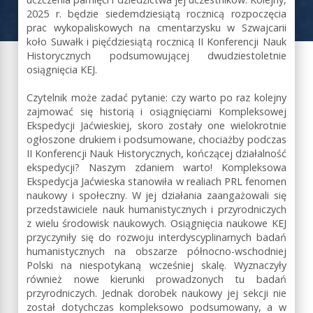
uczczenia pamięci i dziedzictwa jej uczestników. Kolejny,
2025 r. będzie siedemdziesiątą rocznicą rozpoczęcia
prac wykopaliskowych na cmentarzysku w Szwajcarii
koło Suwałk i pięćdziesiątą rocznicą II Konferencji Nauk
Historycznych podsumowującej dwudziestoletnie
osiągnięcia KEJ.
Czytelnik może zadać pytanie: czy warto po raz kolejny
zajmować się historią i osiągnięciami Kompleksowej
Ekspedycji Jaćwieskiej, skoro zostały one wielokrotnie
ogłoszone drukiem i podsumowane, chociażby podczas
II Konferencji Nauk Historycznych, kończącej działalność
ekspedycji? Naszym zdaniem warto! Kompleksowa
Ekspedycja Jaćwieska stanowiła w realiach PRL fenomen
naukowy i społeczny. W jej działania zaangażowali się
przedstawiciele nauk humanistycznych i przyrodniczych
z wielu środowisk naukowych. Osiągnięcia naukowe KEJ
przyczyniły się do rozwoju interdyscyplinarnych badań
humanistycznych na obszarze północno-wschodniej
Polski na niespotykaną wcześniej skalę. Wyznaczyły
również nowe kierunki prowadzonych tu badań
przyrodniczych. Jednak dorobek naukowy jej sekcji nie
został dotychczas kompleksowo podsumowany, a w