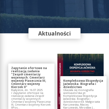
Aktualności
Zapytanie ofertowe na
realizację zadania
"Zespół cmentarzy
wojennych: Cmentarz
wojenny Piasecznia III,
Kompleksowa Ekspedycja
Cmentarz wojenny
Jaćwieska. Biografia i
Kierzek II"
dziedzictwo
Białystok, dn. 16.07.2025
Ukazała się monografia
r.Zapytanie ofertowe na
wieloautorska pt.
realizację zadania:Zespół
Kompleksowa Ekspedycja
cmentarzy wojennych:
Jaćwieska. Biografia i
Cmentarz wojenny Piasecznia
dziedzictwored. Małgorzata
III, Cmentarz wojenny Kierzek
Karczewska, Maciej
IIPos...
Karczewski, Mirosław J...