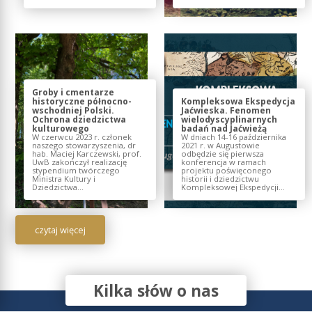
Groby i cmentarze
historyczne północno-
Kompleksowa Ekspedycja
wschodniej Polski.
Jaćwieska. Fenomen
Ochrona dziedzictwa
wielodyscyplinarnych
kulturowego
badań nad Jaćwieżą
W czerwcu 2023 r. członek
W dniach 14-16 października
naszego stowarzyszenia, dr
2021 r. w Augustowie
hab. Maciej Karczewski, prof.
odbędzie się pierwsza
UwB zakończył realizację
konferencja w ramach
stypendium twórczego
projektu poświęconego
Ministra Kultury i
historii i dziedzictwu
Dziedzictwa...
Kompleksowej Ekspedycji...
czytaj więcej
Kilka słów o nas